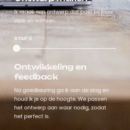
Ik maak een ontwerp dat past bij jouw
visie en wensen.
STAP 3
Ontwikkeling en
feedback
Na goedkeuring ga ik aan de slag en
houd ik je op de hoogte. We passen
het ontwerp aan waar nodig, zodat
het perfect is.