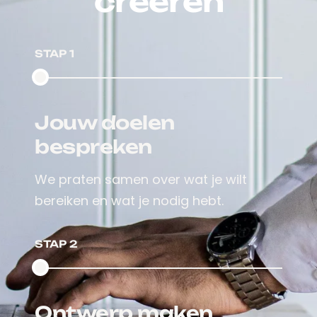
creëren
STAP 1
Jouw doelen
bespreken
We praten samen over wat je wilt
bereiken en wat je nodig hebt.
STAP 2
Ontwerp maken